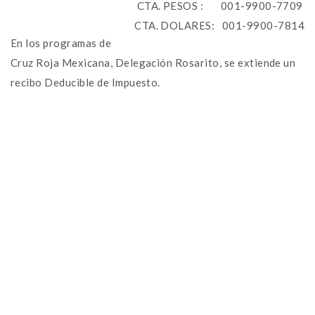
CTA. PESOS : 001-9900-7709
CTA. DOLARES: 001-9900-7814
En los programas de
Cruz Roja Mexicana, Delegación Rosarito, se extiende un
recibo Deducible de Impuesto.
NEWSLETTER
Contacto
mel
y updates
fro
m
Get ti
your favorite
products
Tel: (661) 612-04-14 ext.
116
Correo-e