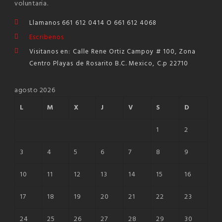
voluntaria.
Llamanos 661 612 0414 O 661 612 4068
Escribenos
Visitanos en: Calle Rene Ortiz Campoy # 100, Zona
Centro Playas de Rosarito B.C. Mexico, C.p 22710
agosto 2026
L
M
X
J
V
S
D
1
2
3
4
5
6
7
8
9
10
11
12
13
14
15
16
17
18
19
20
21
22
23
24
25
26
27
28
29
30