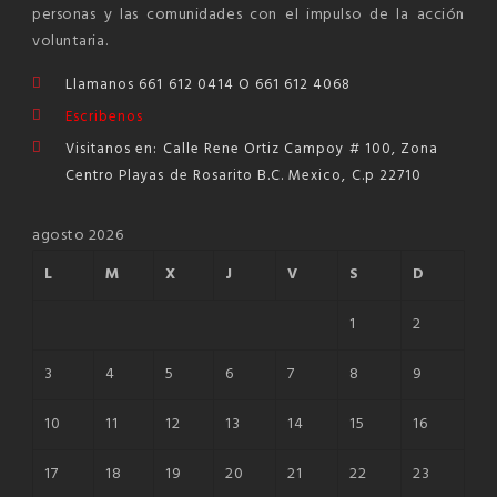
NEWSLETTER
personas y las comunidades con el impulso de la acción
mel
y updates
fro
m
Get ti
your favorite
voluntaria.
products
Llamanos 661 612 0414 O 661 612 4068
Escribenos
Visitanos en: Calle Rene Ortiz Campoy # 100, Zona
Centro Playas de Rosarito B.C. Mexico, C.p 22710
agosto 2026
L
M
X
J
V
S
D
1
2
3
4
5
6
7
8
9
10
11
12
13
14
15
16
17
18
19
20
21
22
23