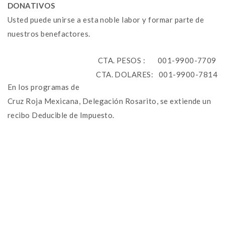
DONATIVOS
Usted puede unirse a esta noble labor y formar parte de
nuestros benefactores.
CTA. PESOS : 001-9900-7709
CTA. DOLARES: 001-9900-7814
En los programas de
Cruz Roja Mexicana, Delegación Rosarito, se extiende un
recibo Deducible de Impuesto.
NEWSLETTER
mel
y updates
fro
m
Get ti
your favorite
Contacto
products
Tel: (661) 612-04-14 ext.
116