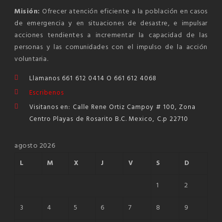
Misión:
Ofrecer atención eficiente a la población en casos
de emergencia y en situaciones de desastre, e impulsar
acciones tendientes a incrementar la capacidad de las
personas y las comunidades con el impulso de la acción
voluntaria.
Llamanos 661 612 0414 O 661 612 4068
Escribenos
Visitanos en: Calle Rene Ortiz Campoy # 100, Zona
Centro Playas de Rosarito B.C. Mexico, C.p 22710
agosto 2026
L
M
X
J
V
S
D
1
2
3
4
5
6
7
8
9