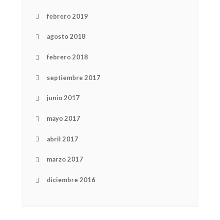
febrero 2019
agosto 2018
febrero 2018
septiembre 2017
junio 2017
mayo 2017
abril 2017
marzo 2017
NEWSLETTER
mel
y updates
fro
m
diciembre 2016
Get ti
your favorite
products