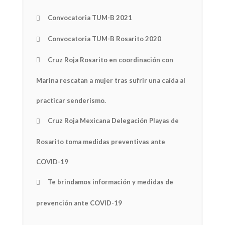
Convocatoria TUM-B 2021
Convocatoria TUM-B Rosarito 2020
Cruz Roja Rosarito en coordinación con
Marina rescatan a mujer tras sufrir una caída al
practicar senderismo.
Cruz Roja Mexicana Delegación Playas de
Rosarito toma medidas preventivas ante
NEWSLETTER
COVID-19
mel
y updates
fro
m
Te brindamos información y medidas de
Get ti
your favorite
prevención ante COVID-19
products