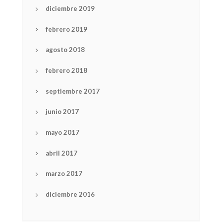
diciembre 2019
febrero 2019
agosto 2018
febrero 2018
septiembre 2017
junio 2017
mayo 2017
abril 2017
marzo 2017
NEWSLETTER
diciembre 2016
mel
y updates
fro
m
Get ti
your favorite