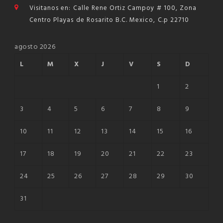
Visitanos en: Calle Rene Ortiz Campoy # 100, Zona
Centro Playas de Rosarito B.C. Mexico, C.p 22710
agosto 2026
L
M
X
J
V
S
D
1
2
3
4
5
6
7
8
9
10
11
12
13
14
15
16
17
18
19
20
21
22
23
24
25
26
27
28
29
30
31