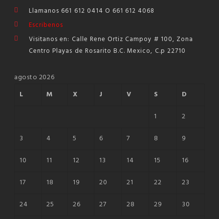
Llamanos 661 612 0414 O 661 612 4068
Escribenos
Visitanos en: Calle Rene Ortiz Campoy # 100, Zona
Centro Playas de Rosarito B.C. Mexico, C.p 22710
agosto 2026
L
M
X
J
V
S
D
1
2
3
4
5
6
7
8
9
10
11
12
13
14
15
16
17
18
19
20
21
22
23
24
25
26
27
28
29
30