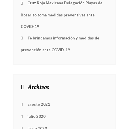
Cruz Roja Mexicana Delegación Playas de
Rosarito toma medidas preventivas ante
COVID-19
Te brindamos información y medidas de
prevención ante COVID-19
Archivos
agosto 2021
NEWSLETTER
julio 2020
mel
y updates
fro
m
mayo 2020